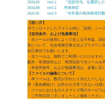
2024.05 ver1.1 「法定付与」を選
2024.09 ver1.2 半休対応
2025.01 ver1.3 「今年度の有休取
【使い方】
ダウンロードしたファイル内に「説明」シー
【使用条件、および免責事項】
・当ツールの使用によって生じる不利益、訴
失について、社会保険労務士法人プラスワン
自己責任でお願いします。
・当ツールは、無料でご利用いただけますが
配布・有償頒布など、商用目的で当ツールを
・本使用条件、および免責事項は、必要に応
【ファイルの編集について】
・本ツールは、数式がずれたり消えたりしな
所（黄色網掛け）以外の入力等できない仕様
・ツールにおけるカスタマイズ等のサービス
・ご不明点等ございましたらご連絡ください