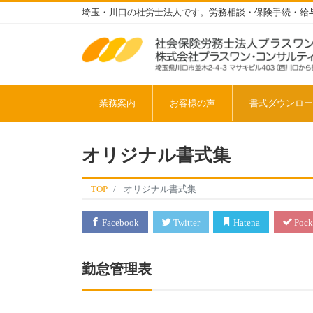
埼玉・川口の社労士法人です。労務相談・保険手続・給
業務案内
お客様の声
書式ダウンロー
オリジナル書式集
TOP
オリジナル書式集
Facebook
Twitter
Hatena
Pock
勤怠管理表