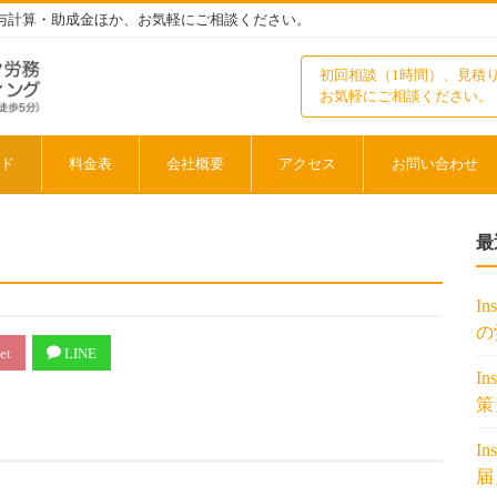
与計算・助成金ほか、お気軽にご相談ください。
初回相談（1時間）、見積
お気軽にご相談ください。
ド
料金表
会社概要
アクセス
お問い合わせ
最
I
の
et
LINE
I
策
I
届