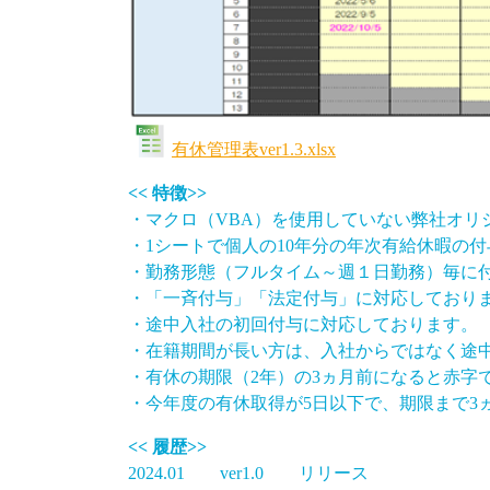
有休管理表ver1.3.xlsx
<< 特徴>>
・マクロ（VBA）を使用していない弊社オリ
・1シートで個人の10年分の年次有給休暇の
・勤務形態（フルタイム～週１日勤務）毎に
・「一斉付与」「法定付与」に対応しており
・途中入社の初回付与に対応しております。
・在籍期間が長い方は、入社からではなく途
・有休の期限（2年）の3ヵ月前になると赤字
・今年度の有休取得が5日以下で、期限まで3
<< 履歴>>
2024.01 ver1.0 リリース