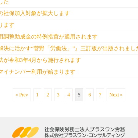
した
の社保加入対象が拡大します
ります
雇用調整助成金の特例措置が適用されます
解決に活かす“菅野「労働法」”』三訂版が出版されまし
法が令和3年4月から施行されます
マイナンバー利用が始まります
« Prev
1
2
3
4
5
6
7
Next »