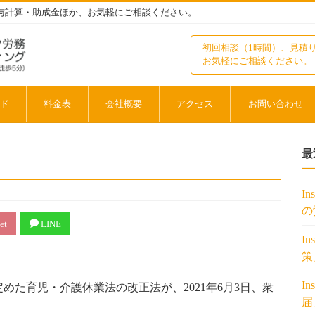
与計算・助成金ほか、お気軽にご相談ください。
初回相談（1時間）、見積
お気軽にご相談ください。
ド
料金表
会社概要
アクセス
お問い合わせ
最
I
の
et
LINE
I
策
I
た育児・介護休業法の改正法が、2021年6月3日、衆
届