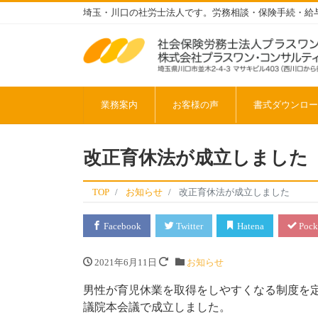
埼玉・川口の社労士法人です。労務相談・保険手続・給
業務案内
お客様の声
書式ダウンロー
改正育休法が成立しました
TOP
お知らせ
改正育休法が成立しました
Facebook
Twitter
Hatena
Pock
2021年6月11日
お知らせ
男性が育児休業を取得をしやすくなる制度を定め
議院本会議で成立しました。