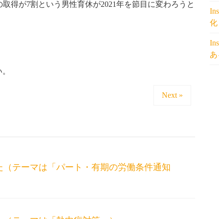
の取得が7割という男性育休が2021年を節目に変わろうと
I
化
I
あ
い。
Next »
しました（テーマは「パート・有期の労働条件通知