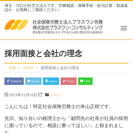
埼玉・川口の社労士法人です。労務相談・保険手続・給与計算・助成金
ほか、お気軽にご相談ください。
Me
採用面接と会社の理念
TOP
ブログ
採用面接と会社の理念
Facebook
Twitter
Hatena
Pocket
LINE
2023年12月10日
ブログ
こんにちは！特定社会保険労務士の米山正樹です。
先日、知り合いの税理士から「顧問先の社長が社員の採用
に困っているので、相談に乗ってほしい」と頼まれまし
た。